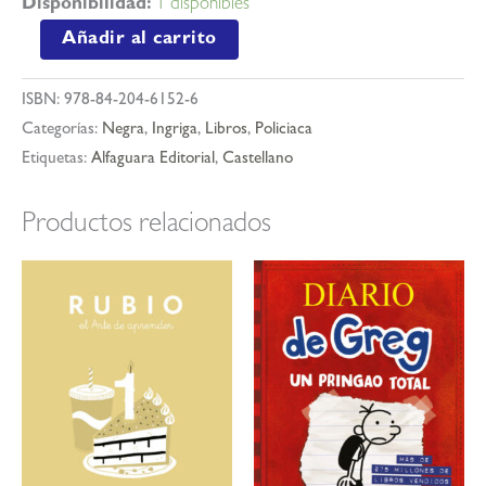
Disponibilidad:
1 disponibles
No
Añadir al carrito
huyas
cantidad
ISBN:
978-84-204-6152-6
Categorías:
Negra
,
Ingriga
,
Libros
,
Policiaca
Etiquetas:
Alfaguara Editorial
,
Castellano
Productos relacionados