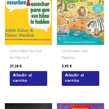
Como Hablar Para Que
Los Animales Libro
Sus Hijos Le E
Pegatinas
27,30
€
5,95
€
Añadir al
Añadir al
carrito
carrito