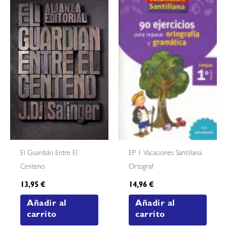
El Guardián Entre El
EP 1 Vacaciones Santillana
Centeno
Ortograf
13,95
€
14,96
€
Añadir al
Añadir al
carrito
carrito