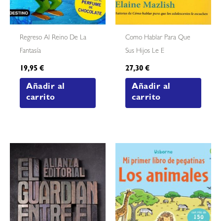
Regreso Al Reino De La
Como Hablar Para Que
Fantasía
Sus Hijos Le E
19,95
€
27,30
€
Añadir al
Añadir al
carrito
carrito