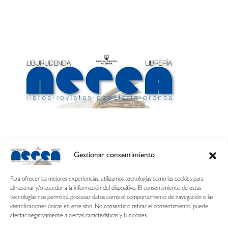
Gestionar consentimiento
Calle Esquíroz, 27
31007 Pamplona ·
(Cómo llegar)
Para ofrecer las mejores experiencias, utilizamos tecnologías como las cookies para
687 54 31 70
almacenar y/o acceder a la información del dispositivo. El consentimiento de estas
tecnologías nos permitirá procesar datos como el comportamiento de navegación o las
nerearetamonge@gmail.com
identificaciones únicas en este sitio. No consentir o retirar el consentimiento, puede
afectar negativamente a ciertas características y funciones.