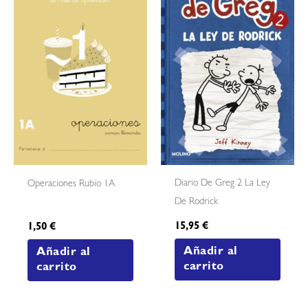
Diario De Greg 2 La Ley
Operaciones Rubio 1A
De Rodrick
15,95
€
1,50
€
Añadir al
Añadir al
carrito
carrito