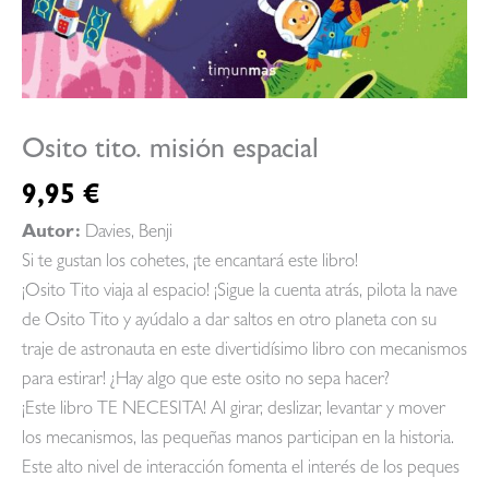
Osito tito. misión espacial
9,95
€
Autor:
Davies, Benji
Si te gustan los cohetes, ¡te encantará este libro!
¡Osito Tito viaja al espacio! ¡Sigue la cuenta atrás, pilota la nave
de Osito Tito y ayúdalo a dar saltos en otro planeta con su
traje de astronauta en este divertidísimo libro con mecanismos
para estirar! ¿Hay algo que este osito no sepa hacer?
¡Este libro TE NECESITA! Al girar, deslizar, levantar y mover
los mecanismos, las pequeñas manos participan en la historia.
Este alto nivel de interacción fomenta el interés de los peques