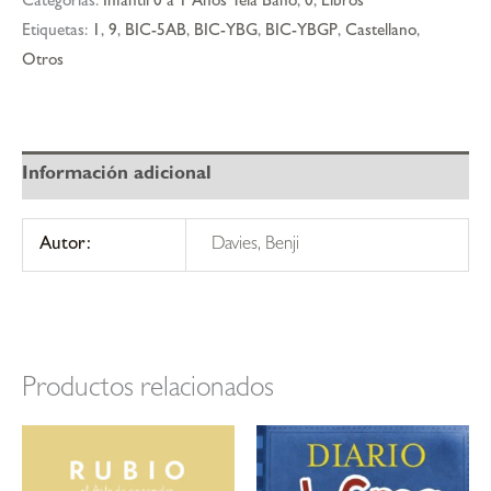
Categorías:
Infantil 0 a 1 Años Tela Baño
,
0
,
Libros
cantidad
Etiquetas:
1
,
9
,
BIC-5AB
,
BIC-YBG
,
BIC-YBGP
,
Castellano
,
Otros
Información adicional
Autor:
Davies, Benji
Productos relacionados