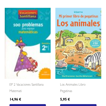
EP 2 Vacaciones Santillana
Los Animales Libro
Matemati
Pegatinas
14,96
€
5,95
€