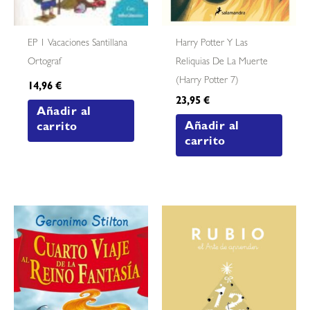
EP 1 Vacaciones Santillana
Harry Potter Y Las
Ortograf
Reliquias De La Muerte
(harry Potter 7)
14,96
€
23,95
€
Añadir al
Añadir al
carrito
carrito