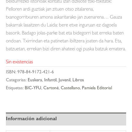
beldurrezko istorioak kontatu izan dizkiote ttiki-ttikitatik:
Pelloren ardi guztiak jan zituen otso zitalarena,
txanogorritxuren amona askaritarako jan zuenarena… Gauza
bakarrak lasaitzen du Laida: bere etxe inguruan ez dagoela
basorik. Badago jolas-parke bat eta bidegorri bat erreka baten
ondoan. Txirrindan eta patinetan ibiltzera joaten da hara. Eta,
batzuetan, errekan bizi diren ahateei ogi puska batzuk ematera.
Sin existencias
ISBN:
978-84-9172-421-6
Categorías:
Euskera
,
Infantil
,
Juvenil
,
Libros
Etiquetas:
BIC-YFU
,
Cartoné
,
Castellano
,
Pamiela Editorial
Información adicional