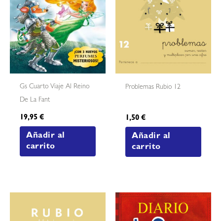
Gs Cuarto Viaje Al Reino
Problemas Rubio 12
De La Fant
19,95
€
1,50
€
Añadir al
Añadir al
carrito
carrito