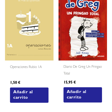
Diario De Greg Un Pringao
Operaciones Rubio 1A
Total
15,95
€
1,50
€
Añadir al
Añadir al
carrito
carrito