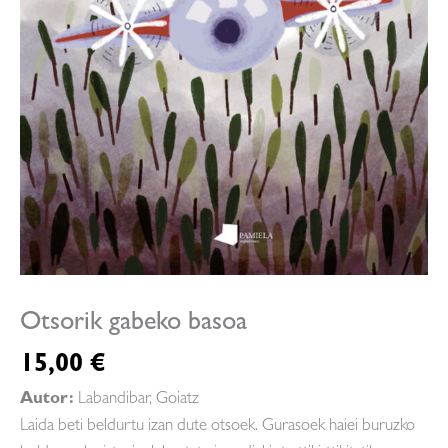
Otsorik gabeko basoa
15,00
€
Autor:
Labandibar, Goiatz
Laida beti beldurtu izan dute otsoek. Gurasoek haiei buruzko