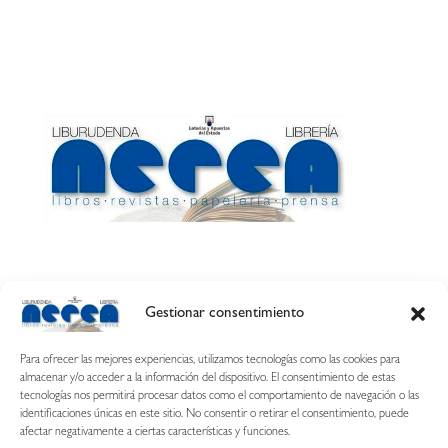
Gestionar consentimiento
Calle Esquíroz, 27
31007 Pamplona ·
(Cómo llegar)
Para ofrecer las mejores experiencias, utilizamos tecnologías como las cookies para
687 54 31 70
almacenar y/o acceder a la información del dispositivo. El consentimiento de estas
tecnologías nos permitirá procesar datos como el comportamiento de navegación o las
nerearetamonge@gmail.com
identificaciones únicas en este sitio. No consentir o retirar el consentimiento, puede
afectar negativamente a ciertas características y funciones.