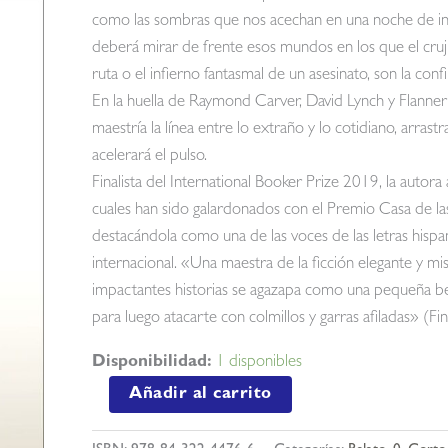
como las sombras que nos acechan en una noche de inso
deberá mirar de frente esos mundos en los que el cruj
ruta o el infierno fantasmal de un asesinato, son la con
En la huella de Raymond Carver, David Lynch y Flanner
maestría la línea entre lo extraño y lo cotidiano, arrast
acelerará el pulso.
Finalista del International Booker Prize 2019, la autor
cuales han sido galardonados con el Premio Casa de l
destacándola como una de las voces de las letras hispa
internacional. «Una maestra de la ficción elegante y 
impactantes historias se agazapa como una pequeña best
para luego atacarte con colmillos y garras afiladas» (Fi
Disponibilidad:
1 disponibles
Pájaros
Añadir al carrito
en
la