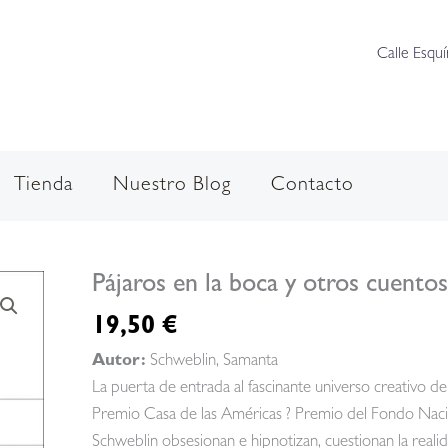
Calle Esquí
Tienda
Nuestro Blog
Contacto
Pájaros en la boca y otros cuentos
19,50
€
Autor:
Schweblin, Samanta
La puerta de entrada al fascinante universo creativo d
Premio Casa de las Américas ? Premio del Fondo Nacion
Schweblin obsesionan e hipnotizan, cuestionan la reali