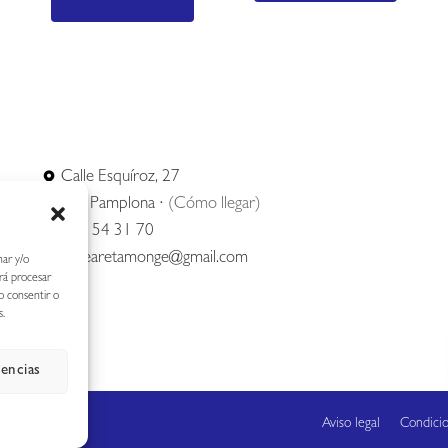
Calle Esquíroz, 27
31007 Pamplona ·
(Cómo llegar)
687 54 31 70
nerearetamonge@gmail.com
nar y/o
irá procesar
o consentir o
s.
rencias
Aviso legal
Condici