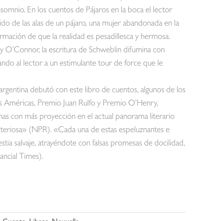
mnio. En los cuentos de Pájaros en la boca el lector
ido de las alas de un pájaro, una mujer abandonada en la
firmación de que la realidad es pesadillesca y hermosa.
y O’Connor, la escritura de Schweblin difumina con
rando al lector a un estimulante tour de force que le
a argentina debutó con este libro de cuentos, algunos de los
as Américas, Premio Juan Rulfo y Premio O’Henry,
nas con más proyección en el actual panorama literario
misteriosa» (NPR). «Cada una de estas espeluznantes e
ia salvaje, atrayéndote con falsas promesas de docilidad,
nancial Times).