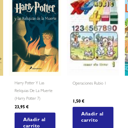
Harry Potter Y Las
Operaciones Rubio 1
Reliquias De La Muerte
(harry Potter 7)
1,50
€
23,95
€
Añadir al
Añadir al
carrito
carrito