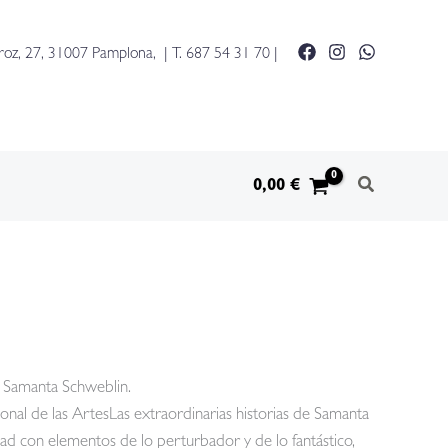
en
la
roz, 27, 31007 Pamplona, | T.
687 54 31 70
|
boca
y
otros
cuentos
cantidad
0,00
€
e Samanta Schweblin.
al de las ArtesLas extraordinarias historias de Samanta
dad con elementos de lo perturbador y de lo fantástico,