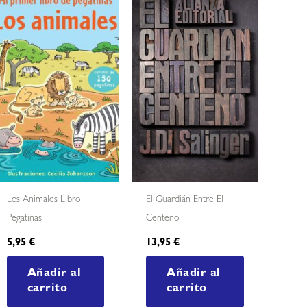
Los Animales Libro
El Guardián Entre El
Pegatinas
Centeno
5,95
€
13,95
€
Añadir al
Añadir al
carrito
carrito