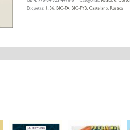
ISBN:
978-84-322-4476-6
Categorías:
Relato
,
0
,
Corto
boca
Etiquetas:
1
,
36
,
BIC-FA
,
BIC-FYB
,
Castellano
,
Rústica
y
otros
cuentos
cantidad