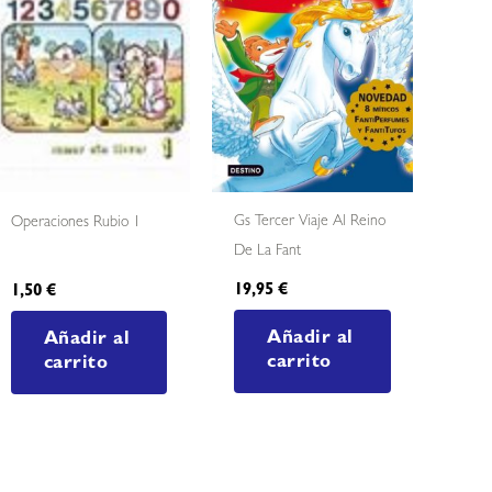
Gs Tercer Viaje Al Reino
Operaciones Rubio 1
De La Fant
19,95
€
1,50
€
Añadir al
Añadir al
carrito
carrito