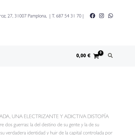
cantidad
roz, 27, 31007 Pamplona, | T.
687 54 31 70
|
0,00
€
ADA, UNA ELECTRIZANTE Y ADICTIVA DISTOPÍA
s guerras: la del destino de su gente y la de su
erdadera identidad y huir de la capital controlada por