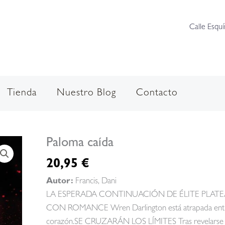
Calle Esquí
Tienda
Nuestro Blog
Contacto
Paloma caída
20,95
€
Autor:
Francis, Dani
LA ESPERADA CONTINUACIÓN DE ÉLITE PLATE
CON ROMANCE Wren Darlington está atrapada entre do
corazón.SE CRUZARÁN LOS LÍMITES Tras revelarse su v