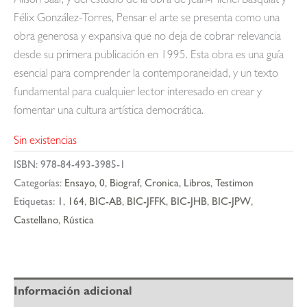
Alison Saar, y del estudio de la obra de Jean-Michel Basquiat y
Félix González-Torres, Pensar el arte se presenta como una
obra generosa y expansiva que no deja de cobrar relevancia
desde su primera publicación en 1995. Esta obra es una guía
esencial para comprender la contemporaneidad, y un texto
fundamental para cualquier lector interesado en crear y
fomentar una cultura artística democrática.
Sin existencias
ISBN:
978-84-493-3985-1
Categorías:
Ensayo
,
0
,
Biograf
,
Cronica
,
Libros
,
Testimon
Etiquetas:
1
,
164
,
BIC-AB
,
BIC-JFFK
,
BIC-JHB
,
BIC-JPW
,
Castellano
,
Rústica
Información adicional