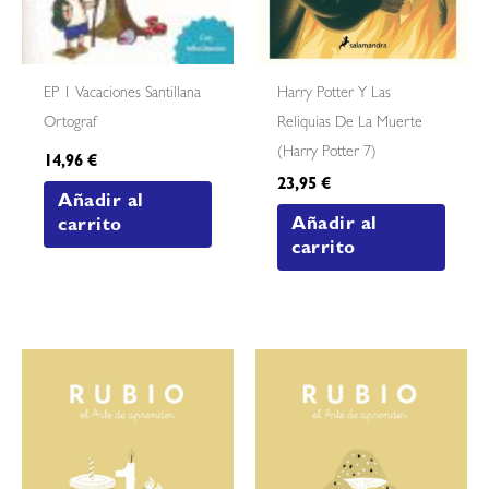
EP 1 Vacaciones Santillana
Harry Potter Y Las
Ortograf
Reliquias De La Muerte
(harry Potter 7)
14,96
€
23,95
€
Añadir al
Añadir al
carrito
carrito