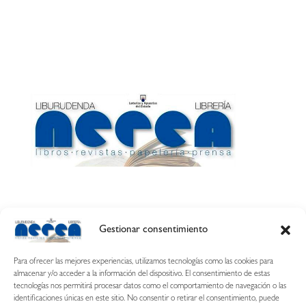
Gestionar consentimiento
Calle Esquíroz, 27
31007 Pamplona ·
(Cómo llegar)
Para ofrecer las mejores experiencias, utilizamos tecnologías como las cookies para
687 54 31 70
almacenar y/o acceder a la información del dispositivo. El consentimiento de estas
tecnologías nos permitirá procesar datos como el comportamiento de navegación o las
nerearetamonge@gmail.com
identificaciones únicas en este sitio. No consentir o retirar el consentimiento, puede