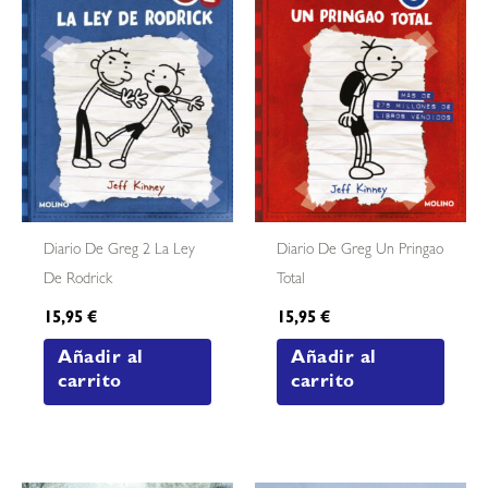
Diario De Greg 2 La Ley
Diario De Greg Un Pringao
De Rodrick
Total
15,95
€
15,95
€
Añadir al
Añadir al
carrito
carrito