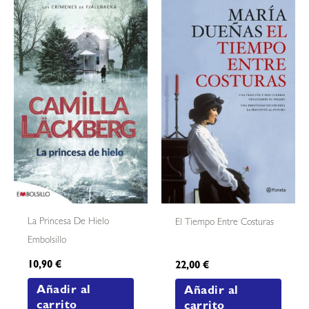
La Princesa De Hielo
El Tiempo Entre Costuras
Embolsillo
10,90
€
22,00
€
Añadir al
Añadir al
carrito
carrito