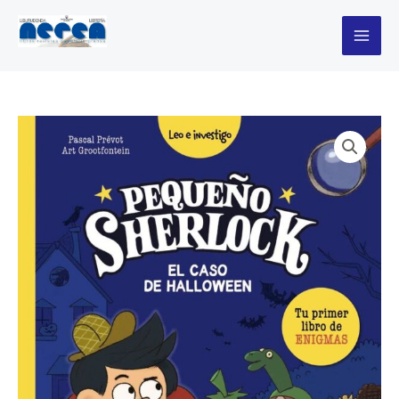
Ir
El
al
caso
contenido
de
halloween
cantidad