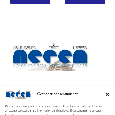
Gestionar consentimiento
Calle Esquíroz, 27
31007 Pamplona ·
(Cómo llegar)
Para ofrecer las mejores experiencias, utilizamos tecnologías como las cookies para
687 54 31 70
almacenar y/o acceder a la información del dispositivo. El consentimiento de estas