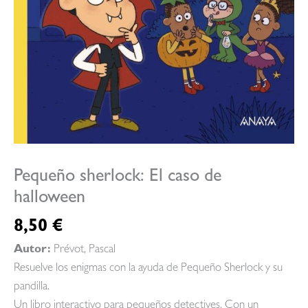
Pequeño sherlock: El caso de
halloween
8,50
€
Autor:
Prévot, Pascal
Resuelve los enigmas con la ayuda de Pequeño Sherlock y su
pandilla.
Un libro interactivo para pequeños detectives. Con un