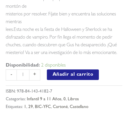
montón de
misterios por resolver. Fíjate bien y encuentra las soluciones
mientras
lees.Esta noche es la fiesta de Halloween y Sherlock se ha
disfrazado de vampiro. Por fin llega el momento de pedir
chuches, cuando descubren que Gus ha desaparecido. ¡Qué
miesterio! Va a ser una investigación de lo más emocionante.
Disponibilidad:
2 disponibles
Pequeño
Añadir al carrito
-
+
sherlock:
El
ISBN:
978-84-143-4182-7
caso
Categorías:
Infantil 9 a 11 Años
,
0
,
Libros
de
Etiquetas:
1
,
29
,
BIC-YFC
,
Cartoné
,
Castellano
halloween
cantidad