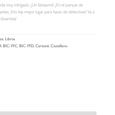
ueda muy intrigado. ¿Un fantasma? ¿En el parque de
antes. ¡No hay mejor lugar para hacer de detectives! Va a
divertida!
ños
,
Libros
H
,
BIC-YFC
,
BIC-YFD
,
Cartoné
,
Castellano