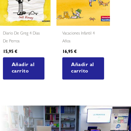
Diario De Greg 4 Dias
Vacaciones Infantil 4
De Perros
Años
15,95
€
16,95
€
Añadir al
Añadir al
carrito
carrito