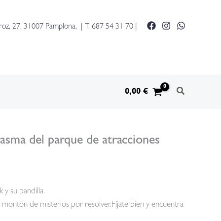
roz, 27, 31007 Pamplona, | T.
687 54 31 70
|
0,00
€
tasma del parque de atracciones
y su pandilla.
 montón de misterios por resolver.Fíjate bien y encuentra