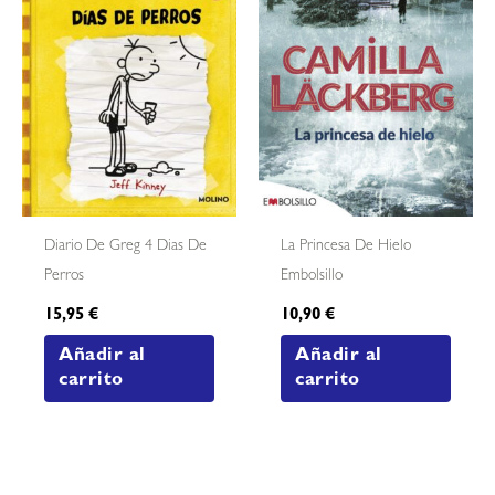
Diario De Greg 4 Dias De
La Princesa De Hielo
Perros
Embolsillo
15,95
€
10,90
€
Añadir al
Añadir al
carrito
carrito