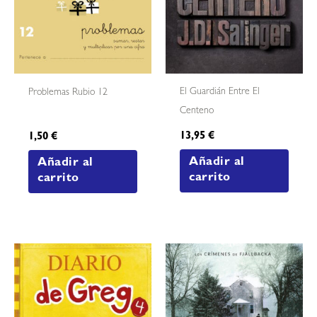
El Guardián Entre El
Problemas Rubio 12
Centeno
13,95
€
1,50
€
Añadir al
Añadir al
carrito
carrito