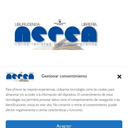
Gestionar consentimiento
Calle Esquíroz, 27
31007 Pamplona ·
(Cómo llegar)
Para ofrecer las mejores experiencias, utilizamos tecnologías como las cookies para
687 54 31 70
almacenar y/o acceder a la información del dispositivo. El consentimiento de estas
tecnologías nos permitirá procesar datos como el comportamiento de navegación o las
nerearetamonge@gmail.com
identificaciones únicas en este sitio. No consentir o retirar el consentimiento, puede
afectar negativamente a ciertas características y funciones.
Aceptar