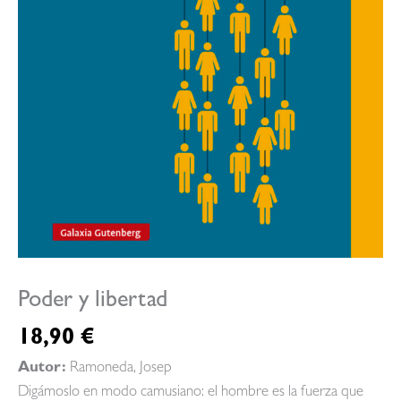
Poder y libertad
18,90
€
Autor:
Ramoneda, Josep
Digámoslo en modo camusiano: el hombre es la fuerza que