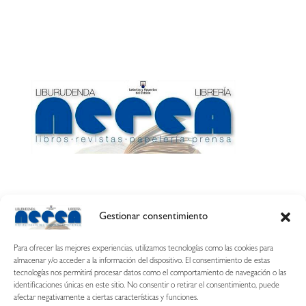
Gestionar consentimiento
Calle Esquíroz, 27
31007 Pamplona ·
(Cómo llegar)
Para ofrecer las mejores experiencias, utilizamos tecnologías como las cookies para
687 54 31 70
almacenar y/o acceder a la información del dispositivo. El consentimiento de estas
tecnologías nos permitirá procesar datos como el comportamiento de navegación o las
nerearetamonge@gmail.com
identificaciones únicas en este sitio. No consentir o retirar el consentimiento, puede
afectar negativamente a ciertas características y funciones.