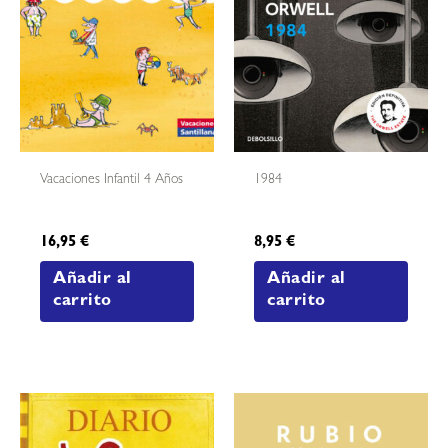
Vacaciones Infantil 4 Años
1984
16,95
€
8,95
€
Añadir al
Añadir al
carrito
carrito