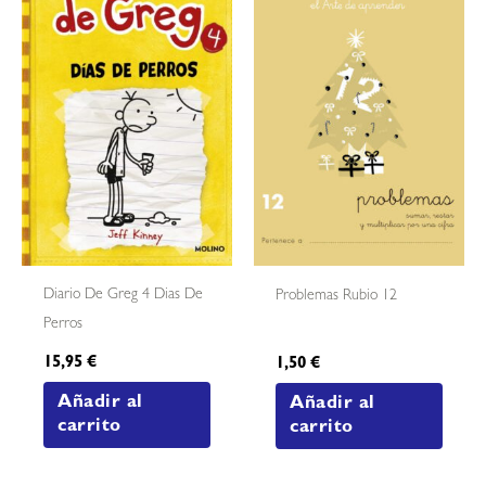
Diario De Greg 4 Dias De
Problemas Rubio 12
Perros
15,95
€
1,50
€
Añadir al
Añadir al
carrito
carrito