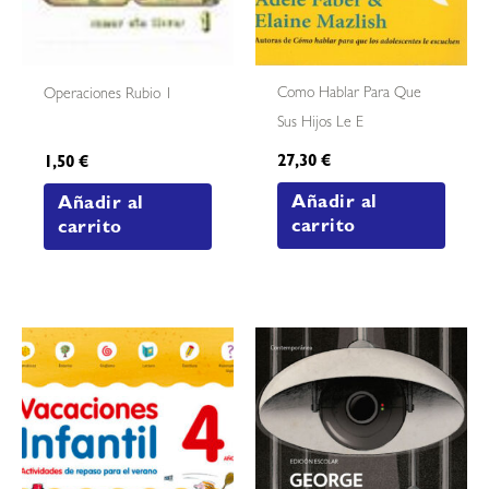
Como Hablar Para Que
Operaciones Rubio 1
Sus Hijos Le E
27,30
€
1,50
€
Añadir al
Añadir al
carrito
carrito