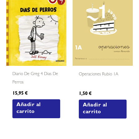
Diario De Greg 4 Dias De
Operaciones Rubio 1A
Perros
15,95
€
1,50
€
Añadir al
Añadir al
carrito
carrito