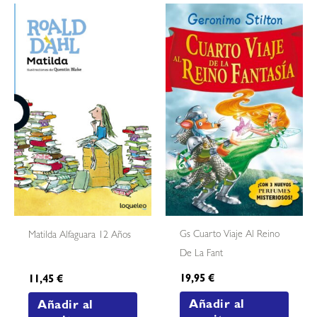
Gs Cuarto Viaje Al Reino
Matilda Alfaguara 12 Años
De La Fant
19,95
€
11,45
€
Añadir al
Añadir al