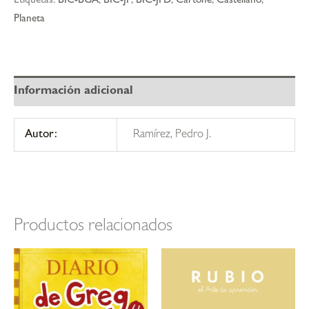
Etiquetas:
BIC-BGA
,
BIC-JF
,
BIC-JFD
,
Cartoné
,
Castellano
,
Planeta
Información adicional
Autor:
Ramírez, Pedro J.
Productos relacionados