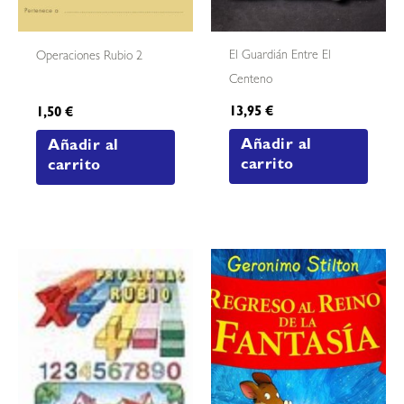
El Guardián Entre El
Operaciones Rubio 2
Centeno
13,95
€
1,50
€
Añadir al
Añadir al
carrito
carrito