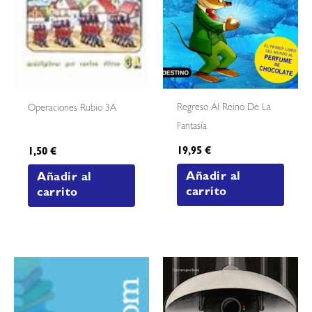
Regreso Al Reino De La
Operaciones Rubio 3A
Fantasía
19,95
€
1,50
€
Añadir al
Añadir al
carrito
carrito