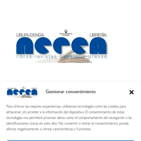
Gestionar consentimiento
Calle Esquíroz, 27
31007 Pamplona ·
(Cómo llegar)
Para ofrecer las mejores experiencias, utilizamos tecnologías como las cookies para
687 54 31 70
almacenar y/o acceder a la información del dispositivo. El consentimiento de estas
tecnologías nos permitirá procesar datos como el comportamiento de navegación o las
nerearetamonge@gmail.com
identificaciones únicas en este sitio. No consentir o retirar el consentimiento, puede
afectar negativamente a ciertas características y funciones.