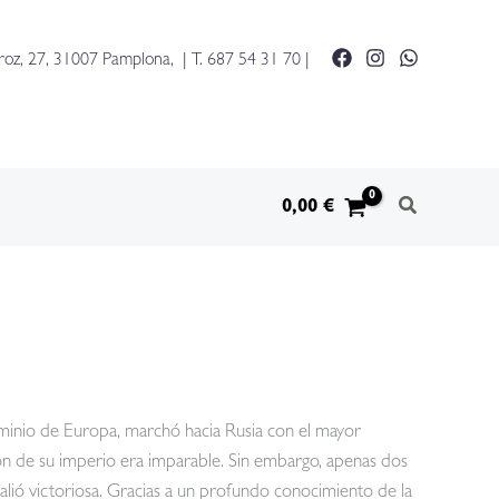
roz, 27, 31007 Pamplona, | T.
687 54 31 70
|
0,00
€
inio de Europa, marchó hacia Rusia con el mayor
sión de su imperio era imparable. Sin embargo, apenas dos
alió victoriosa. Gracias a un profundo conocimiento de la