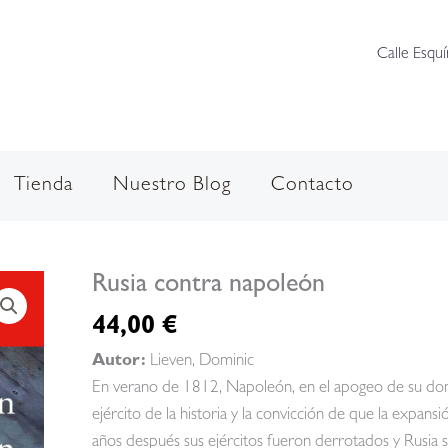
Calle Esquí
Tienda
Nuestro Blog
Contacto
Rusia contra napoleón
44,00
€
Autor:
Lieven, Dominic
En verano de 1812, Napoleón, en el apogeo de su dom
ejército de la historia y la convicción de que la expan
años después sus ejércitos fueron derrotados y Rusia s