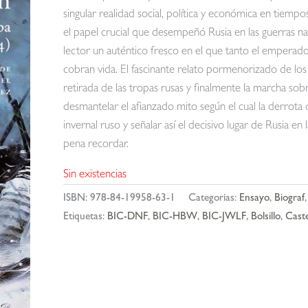
singular realidad social, política y económica en tiemp
el papel crucial que desempeñó Rusia en las guerras na
lector un auténtico fresco en el que tanto el emperado
cobran vida. El fascinante relato pormenorizado de lo
retirada de las tropas rusas y finalmente la marcha sob
desmantelar el afianzado mito según el cual la derrota
invernal ruso y señalar así el decisivo lugar de Rusia en
pena recordar.
Sin existencias
ISBN:
978-84-19958-63-1
Categorías:
Ensayo
,
Biograf
Etiquetas:
BIC-DNF
,
BIC-HBW
,
BIC-JWLF
,
Bolsillo
,
Caste