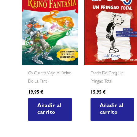
Gs Cuarto Viaje Al Reino
Diario De Greg Un
De La Fant
Pringao Total
19,95
€
15,95
€
Añadir al
Añadir al
carrito
carrito