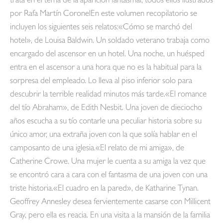
trata en el tema de la aparición fantasmal, todos ellos ilustrados
por Rafa Martín CoronelEn este volumen recopilatorio se
incluyen los siguientes seis relatos:«Cómo se marchó del
hotel», de Louisa Baldwin. Un soldado veterano trabaja como
encargado del ascensor en un hotel. Una noche, un huésped
entra en el ascensor a una hora que no es la habitual para la
sorpresa del empleado. Lo lleva al piso inferior solo para
descubrir la terrible realidad minutos más tarde.«El romance
del tío Abraham», de Edith Nesbit. Una joven de dieciocho
años escucha a su tío contarle una peculiar historia sobre su
único amor, una extraña joven con la que solía hablar en el
camposanto de una iglesia.«El relato de mi amiga», de
Catherine Crowe. Una mujer le cuenta a su amiga la vez que
se encontró cara a cara con el fantasma de una joven con una
triste historia.«El cuadro en la pared», de Katharine Tynan.
Geoffrey Annesley desea fervientemente casarse con Millicent
Gray, pero ella es reacia. En una visita a la mansión de la familia