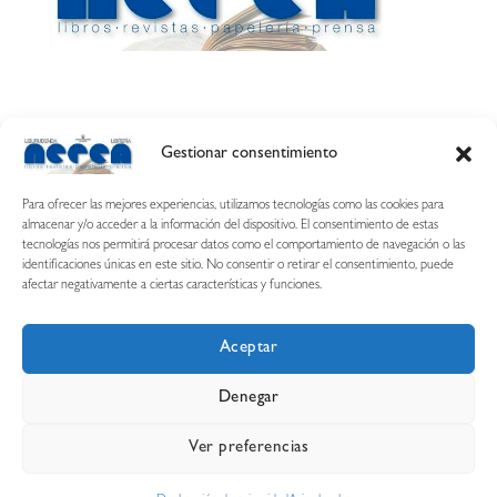
Gestionar consentimiento
Calle Esquíroz, 27
31007 Pamplona ·
(Cómo llegar)
Para ofrecer las mejores experiencias, utilizamos tecnologías como las cookies para
687 54 31 70
almacenar y/o acceder a la información del dispositivo. El consentimiento de estas
tecnologías nos permitirá procesar datos como el comportamiento de navegación o las
nerearetamonge@gmail.com
identificaciones únicas en este sitio. No consentir o retirar el consentimiento, puede
afectar negativamente a ciertas características y funciones.
Aceptar
Copyright © 2026 Librería Nerea
Denegar
Aviso legal
Condiciones de uso y compra
Ver preferencias
Declaración de privacidad