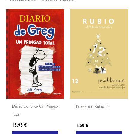
Diario De Greg Un Pringao
Problemas Rubio 12
Total
15,95
€
1,50
€