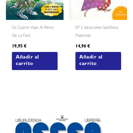
Gs Cuarto Viaje Al Reino
EP 2 Vacaciones Santillana
De La Fant
Matemati
19,95
€
14,96
€
Añadir al
Añadir al
carrito
carrito