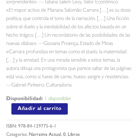
sorprendente». —Tatiana Salem Levy, Valor Econômico
«El mayor activo de Mariana Salomão Carrara […] es su dosis
poética, que controla el tono de la narración. […] Una ficción
sobre el duelo y la inevitabilidad de los afectos basada en un
hecho trágico. […] Un recordatorio de las posibilidades de las
nuevas sílabas». —Giovana Proença, Estado de Minas
«Carrara profundiza en temas como el duelo, la maternidad
[…] y la amistad. En una mirada sensible a estos temas, la
autora dibuja una protagonista que parece saltar de las páginas:
está viva, como si fuese de carne, hueso, sangre y resistencia».
—Gabriel Pinheiro, Culturadoria
Disponibilidad:
1 disponibles
Si
Añadir al carrito
no
fuera
ISBN:
978-84-129775-6-1
por
Categorías:
Narrativa Actual
,
0
,
Libros