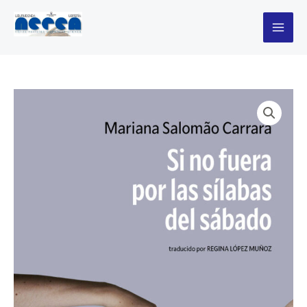
no
Ir
fuera
al
por
contenido
las
sílabas
del
sábado
cantidad