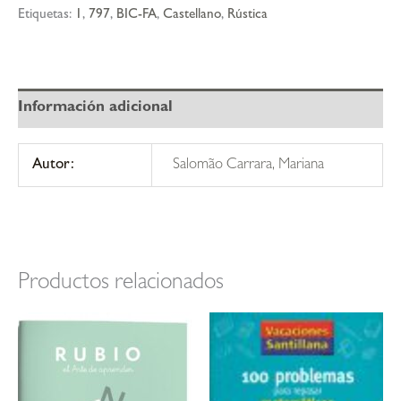
las
Etiquetas:
1
,
797
,
BIC-FA
,
Castellano
,
Rústica
sílabas
del
sábado
cantidad
Información adicional
Autor:
Salomão Carrara, Mariana
Productos relacionados