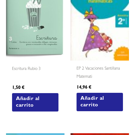
EP 2 Vacaciones Santillana
Escritura Rubio 3
Matemati
14,96
€
1,50
€
Añadir al
Añadir al
carrito
carrito