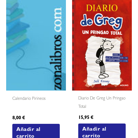
Diario De Greg Un Pringao
Calendario Pirineos
Total
15,95
€
8,00
€
Añadir al
Añadir al
carrito
carrito