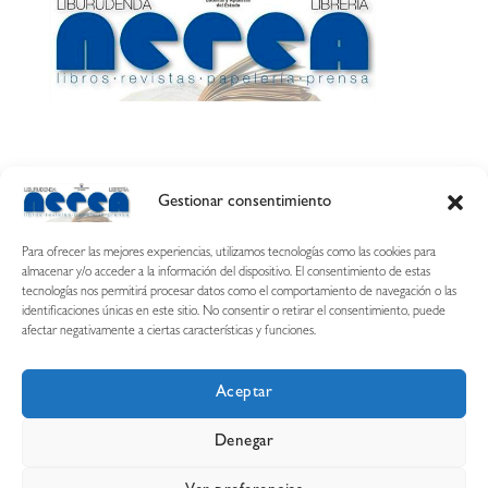
Gestionar consentimiento
Calle Esquíroz, 27
31007 Pamplona ·
(Cómo llegar)
Para ofrecer las mejores experiencias, utilizamos tecnologías como las cookies para
687 54 31 70
almacenar y/o acceder a la información del dispositivo. El consentimiento de estas
tecnologías nos permitirá procesar datos como el comportamiento de navegación o las
nerearetamonge@gmail.com
identificaciones únicas en este sitio. No consentir o retirar el consentimiento, puede
afectar negativamente a ciertas características y funciones.
Aceptar
Copyright © 2026 Librería Nerea
Denegar
Aviso legal
Condiciones de uso y compra