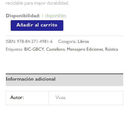
reciclable para mayor durabilidad.
Disponibilidad:
1 disponibles
Taco
Añadir al carrito
2026
calendario
ISBN:
978-84-271-4981-6
Categoría:
Libros
del
Etiquetas:
BIC-GBCY
,
Castellano
,
Mensajero Ediciones
,
Rústica
corazon
de
jesus
grande
Información adicional
con
imán
Autor:
Vv.aa.
cantidad