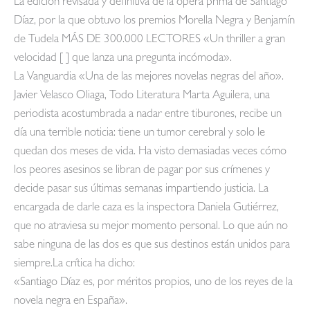
La edición revisada y definitiva de la ópera prima de Santiago
Díaz, por la que obtuvo los premios Morella Negra y Benjamín
de Tudela MÁS DE 300.000 LECTORES «Un thriller a gran
velocidad [ ] que lanza una pregunta incómoda».
La Vanguardia «Una de las mejores novelas negras del año».
Javier Velasco Oliaga, Todo Literatura Marta Aguilera, una
periodista acostumbrada a nadar entre tiburones, recibe un
día una terrible noticia: tiene un tumor cerebral y solo le
quedan dos meses de vida. Ha visto demasiadas veces cómo
los peores asesinos se libran de pagar por sus crímenes y
decide pasar sus últimas semanas impartiendo justicia. La
encargada de darle caza es la inspectora Daniela Gutiérrez,
que no atraviesa su mejor momento personal. Lo que aún no
sabe ninguna de las dos es que sus destinos están unidos para
siempre.La crítica ha dicho:
«Santiago Díaz es, por méritos propios, uno de los reyes de la
novela negra en España».