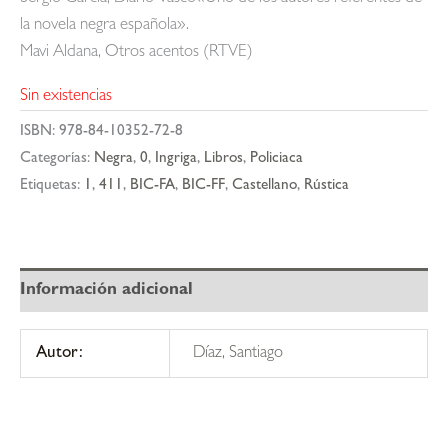
la novela negra española».
Mavi Aldana, Otros acentos (RTVE)
Sin existencias
ISBN:
978-84-10352-72-8
Categorías:
Negra
,
0
,
Ingriga
,
Libros
,
Policiaca
Etiquetas:
1
,
411
,
BIC-FA
,
BIC-FF
,
Castellano
,
Rústica
Información adicional
Autor:
Díaz, Santiago