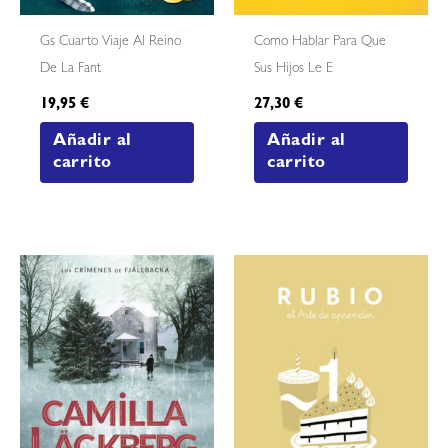
Gs Cuarto Viaje Al Reino
Como Hablar Para Que
De La Fant
Sus Hijos Le E
19,95
€
27,30
€
Añadir al
Añadir al
carrito
carrito