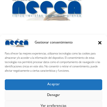
Gestionar consentimiento
Calle Esquíroz, 27
31007 Pamplona ·
(Cómo llegar)
Para ofrecer las mejores experiencias, utilizamos tecnologías como las cookies para
687 54 31 70
almacenar y/o acceder a la información del dispositivo. El consentimiento de estas
tecnologías nos permitirá procesar datos como el comportamiento de navegación o las
nerearetamonge@gmail.com
identificaciones únicas en este sitio. No consentir o retirar el consentimiento, puede
afectar negativamente a ciertas características y funciones.
Aceptar
Copyright © 2026 Librería Nerea
Denegar
Aviso legal
Condiciones de uso y compra
Ver preferencias