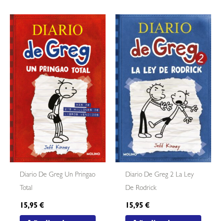
Diario De Greg Un Pringao
Diario De Greg 2 La Ley
Total
De Rodrick
15,95
€
15,95
€