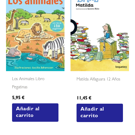
Los Animales Libro
Matilda Alfaguara 12 Años
Pegatinas
5,95
€
11,45
€
Añadir al
Añadir al
carrito
carrito