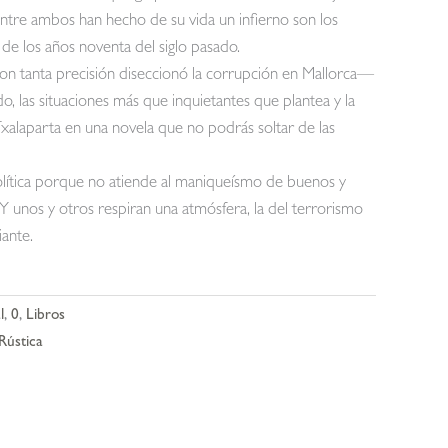
entre ambos han hecho de su vida un infierno son los
de los años noventa del siglo pasado.
on tanta precisión diseccionó la corrupción en Mallorca—
 las situaciones más que inquietantes que plantea y la
Txalaparta en una novela que no podrás soltar de las
política porque no atiende al maniqueísmo de buenos y
Y unos y otros respiran una atmósfera, la del terrorismo
iante.
l
,
0
,
Libros
Rústica