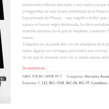
adolescente militante abertzale; y una madre a la que 
protagonistas de esta novela ambientada en la Navarra 
Esta precuela de Moscas —ese magnífico thriller que c
supura un humor negro desbocado. Su ritmo endiablado,
maestría narrativa con la que se resuelven convierten 
manos.
Txalaparta no se puede leer con las anteojeras de la 
malos: algunos son verdugos, pero todos son víctimas. 
de eta que lo envuelve todo con su niebla espesa, asfix
Sin existencias
ISBN:
978-84-18998-99-7
Categorías:
Narrativa Actua
Etiquetas:
1
,
522
,
BIC-1DSE
,
BIC-FA
,
BIC-FF
,
Castellano
,