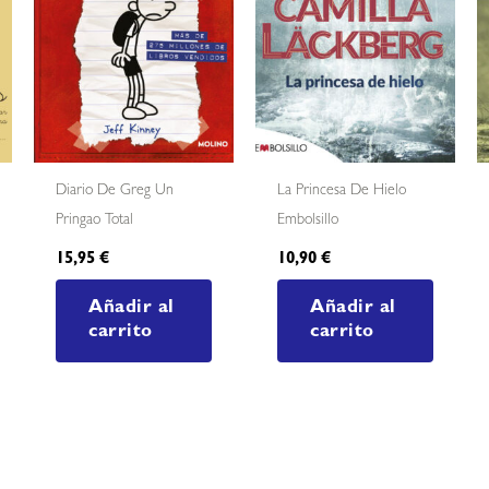
Diario De Greg Un
La Princesa De Hielo
Pringao Total
Embolsillo
15,95
€
10,90
€
Añadir al
Añadir al
carrito
carrito