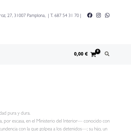
roz, 27, 31007 Pamplona, | T.
687 54 31 70
|
0,00
€
dad pura y dura.
, por escasa, en el Ministerio del Interior— conocido con
ndencia con la que golpea a los detenidos—; su hijo, un