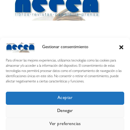
Gestionar consentimiento
Calle Esquíroz, 27
31007 Pamplona ·
(Cómo llegar)
Para ofrecer las mejores experiencias, utilizamos tecnologías como las cookies para
687 54 31 70
almacenar y/o acceder a la información del dispositivo. El consentimiento de estas
tecnologías nos permitirá procesar datos como el comportamiento de navegación o las
nerearetamonge@gmail.com
identificaciones únicas en este sitio. No consentir o retirar el consentimiento, puede
afectar negativamente a ciertas características y funciones.
Aceptar
Copyright © 2026 Librería Nerea
Denegar
Aviso legal
Condiciones de uso y compra
Ver preferencias
Declaración de privacidad