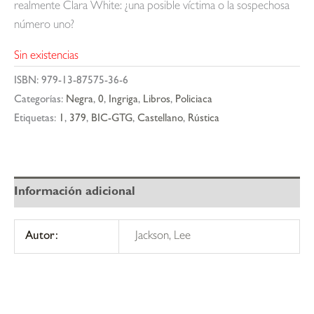
realmente Clara White: ¿una posible víctima o la sospechosa
número uno?
Sin existencias
ISBN:
979-13-87575-36-6
Categorías:
Negra
,
0
,
Ingriga
,
Libros
,
Policiaca
Etiquetas:
1
,
379
,
BIC-GTG
,
Castellano
,
Rústica
Información adicional
Autor:
Jackson, Lee