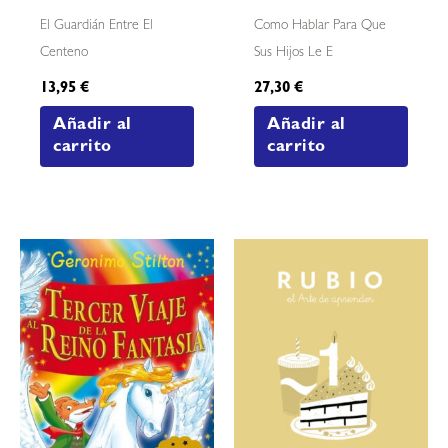
El Guardián Entre El
Como Hablar Para Que
Centeno
Sus Hijos Le E
13,95
€
27,30
€
Añadir al
Añadir al
carrito
carrito