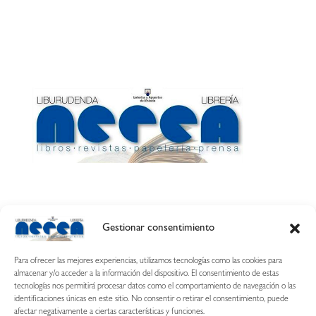
Gestionar consentimiento
Calle Esquíroz, 27
31007 Pamplona ·
(Cómo llegar)
Para ofrecer las mejores experiencias, utilizamos tecnologías como las cookies para
687 54 31 70
almacenar y/o acceder a la información del dispositivo. El consentimiento de estas
tecnologías nos permitirá procesar datos como el comportamiento de navegación o las
nerearetamonge@gmail.com
identificaciones únicas en este sitio. No consentir o retirar el consentimiento, puede
afectar negativamente a ciertas características y funciones.