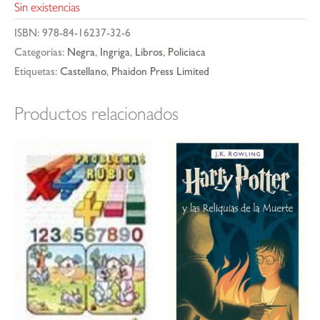
Sin existencias
ISBN:
978-84-16237-32-6
Categorías:
Negra
,
Ingriga
,
Libros
,
Policiaca
Etiquetas:
Castellano
,
Phaidon Press Limited
Productos relacionados