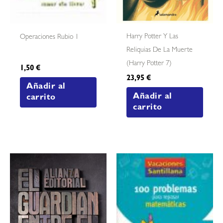
Harry Potter Y Las
Operaciones Rubio 1
Reliquias De La Muerte
(harry Potter 7)
1,50
€
23,95
€
Añadir al
Añadir al
carrito
carrito