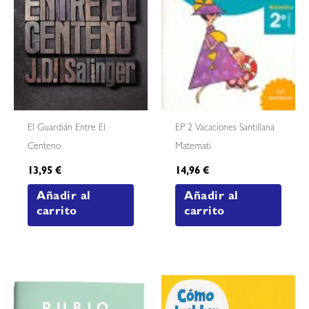
El Guardián Entre El
EP 2 Vacaciones Santillana
Centeno
Matemati
13,95
€
14,96
€
Añadir al
Añadir al
carrito
carrito