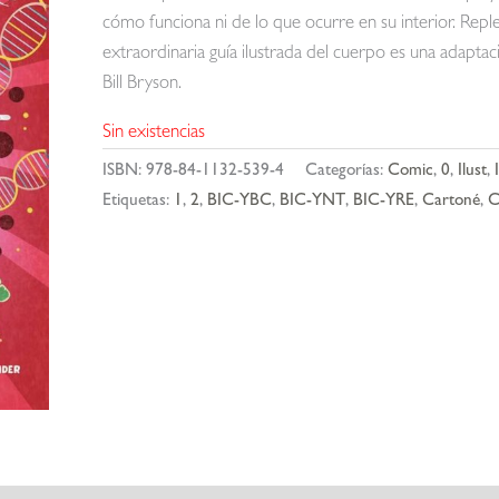
cómo funciona ni de lo que ocurre en su interior. Repl
extraordinaria guía ilustrada del cuerpo es una ad
Bill Bryson.
Sin existencias
ISBN:
978-84-1132-539-4
Categorías:
Comic
,
0
,
Ilust
,
Etiquetas:
1
,
2
,
BIC-YBC
,
BIC-YNT
,
BIC-YRE
,
Cartoné
,
C