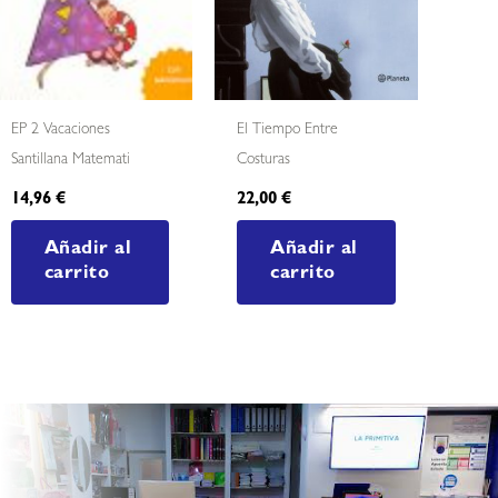
EP 2 Vacaciones
El Tiempo Entre
Santillana Matemati
Costuras
14,96
€
22,00
€
Añadir al
Añadir al
carrito
carrito