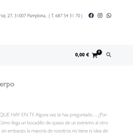
roz, 27, 31007 Pamplona, | T.
687 54 31 70
|
0,00
€
uerpo
 HAY EN TI! Alguna vez te has preguntado… ¿Por
 ¿Cómo llega un bocadillo de queso de un extremo al otro
 sin embargo, la mayoría de nosotros no tiene ni idea de