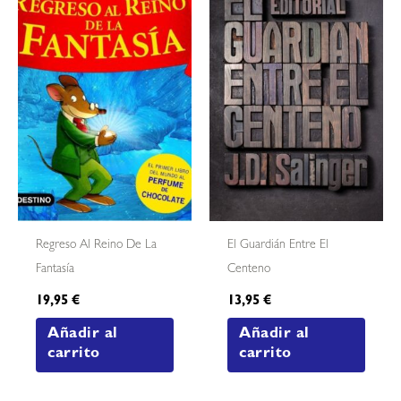
Regreso Al Reino De La
El Guardián Entre El
Fantasía
Centeno
19,95
€
13,95
€
Añadir al
Añadir al
carrito
carrito