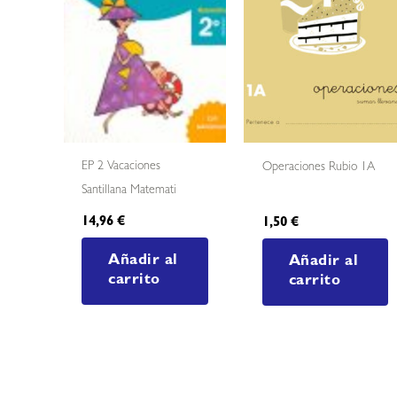
EP 2 Vacaciones
Operaciones Rubio 1A
Santillana Matemati
14,96
€
1,50
€
Añadir al
Añadir al
carrito
carrito