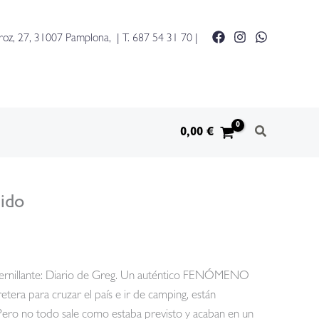
greg
15
roz, 27, 31007 Pamplona, | T.
687 54 31 70
|
-
tocado
y
hundido
cantidad
0,00
€
dido
esternillante: Diario de Greg. Un auténtico FENÓMENO
era para cruzar el país e ir de camping, están
 Pero no todo sale como estaba previsto y acaban en un