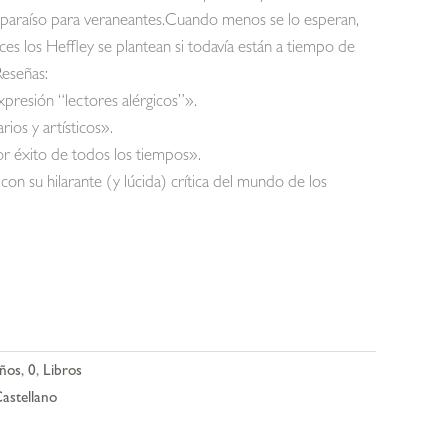
paraíso para veraneantes.Cuando menos se lo esperan,
ces los Heffley se plantean si todavía están a tiempo de
Reseñas:
xpresión “lectores alérgicos”».
ios y artísticos».
or éxito de todos los tiempos».
n su hilarante (y lúcida) crítica del mundo de los
Años
,
0
,
Libros
astellano