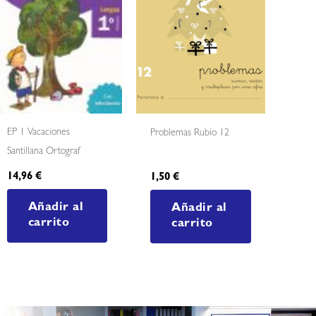
EP 1 Vacaciones
Problemas Rubio 12
Santillana Ortograf
14,96
€
1,50
€
Añadir al
Añadir al
carrito
carrito