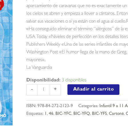
aparcamiento de caravanas que no es exactamente un 
los cielos se abren y empieza a llover a cántaros. Enton
salvar sus vacaciones o si ya están con el agua al cuello.
«Ha conseguido eliminar el término “alérgicos” de la e
USA Today «Niveles de perfección en los detalles literar
Publishers Weekly «Una de las series infantiles de may
Washington Post «El humor llega de la mano de Greg, co
mayores».
La Vanguardia
Disponibilidad:
3 disponibles
Diario
Añadir al carrito
-
+
de
greg
ISBN:
978-84-272-2123-9
Categorías:
Infantil 9 a 11 
15
Etiquetas:
1
,
46
,
BIC-YFC
,
BIC-YFQ
,
BIC-YFS
,
Cartoné
,
C
-
tocado