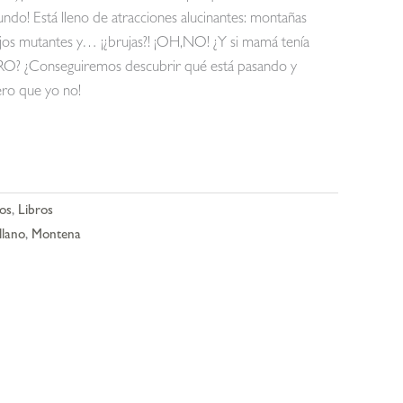
o! Está lleno de atracciones alucinantes: montañas
spejos mutantes y… ¡¿brujas?! ¡OH,NO! ¿Y si mamá tenía
GRO? ¿Conseguiremos descubrir qué está pasando y
ero que yo no!
ños
,
Libros
llano
,
Montena