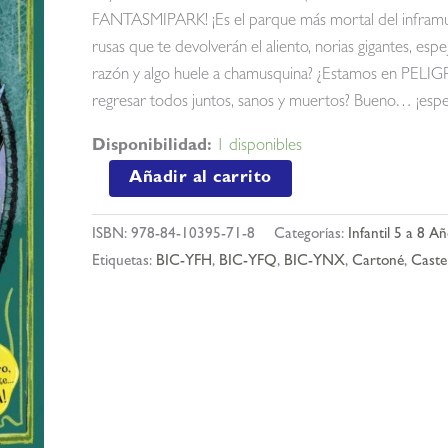
FANTASMIPARK! ¡Es el parque más mortal del inframund
rusas que te devolverán el aliento, norias gigantes, e
razón y algo huele a chamusquina? ¿Estamos en PELI
regresar todos juntos, sanos y muertos? Bueno… ¡esp
Disponibilidad:
1 disponibles
Julia
Añadir al carrito
y
los
ISBN:
978-84-10395-71-8
Categorías:
Infantil 5 a 8 A
mortimort
Etiquetas:
BIC-YFH
,
BIC-YFQ
,
BIC-YNX
,
Cartoné
,
Caste
6
-
el
parque
maldito
cantidad