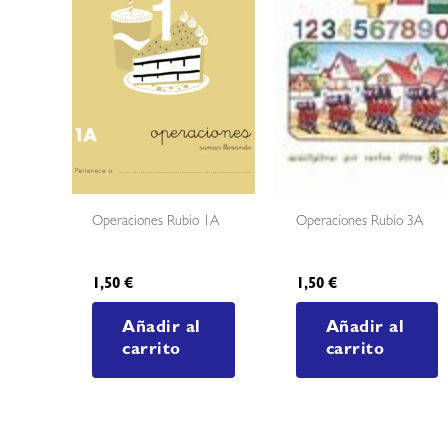
Operaciones Rubio 1A
Operaciones Rubio 3A
1,50
€
1,50
€
Añadir al
Añadir al
carrito
carrito