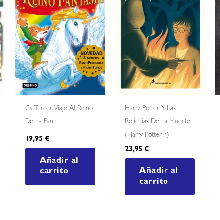
Gs Tercer Viaje Al Reino
Harry Potter Y Las
De La Fant
Reliquias De La Muerte
(harry Potter 7)
19,95
€
23,95
€
Añadir al
Añadir al
carrito
carrito