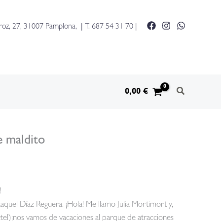
y
los
roz, 27, 31007 Pamplona, | T.
687 54 31 70
|
mortimort
6
-
el
parque
0,00
€
maldito
cantidad
e maldito
!
Raquel Díaz Reguera. ¡Hola! Me llamo Julia Mortimort y,
etel)¡nos vamos de vacaciones al parque de atracciones