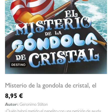
Misterio de la gondola de cristal, el
8,95
€
Autor:
Geronimo Stilton
¿Quién habrá metido el papelito con una petición de ayuda