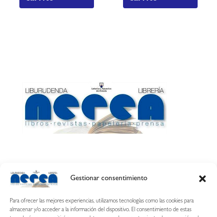
Gestionar consentimiento
Calle Esquíroz, 27
31007 Pamplona ·
(Cómo llegar)
Para ofrecer las mejores experiencias, utilizamos tecnologías como las cookies para
687 54 31 70
almacenar y/o acceder a la información del dispositivo. El consentimiento de estas