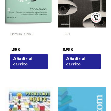
Escritura Rubio 3
1984
1,50
€
8,95
€
Añadir al
Añadir al
carrito
carrito